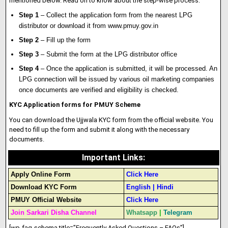
mentioned below. Read on to know about the step-wise process:
Step 1
– Collect the application form from the nearest LPG
distributor or download it from www.pmuy.gov.in
Step 2
– Fill up the form
Step 3
– Submit the form at the LPG distributor office
Step 4
– Once the application is submitted, it will be processed. An
LPG connection will be issued by various oil marketing companies
once documents are verified and eligibility is checked.
KYC Application forms for PMUY Scheme
You can download the Ujjwala KYC form from the official website. You
need to fill up the form and submit it along with the necessary
documents.
Important Links:
Apply Online Form
Click Here
Download KYC Form
English
|
Hindi
PMUY Official Website
Click Here
Join Sarkari Disha Channel
Whatsapp
|
Telegram
[wp-faq-schema title=”Frequently Asked Questions – FAQs”]