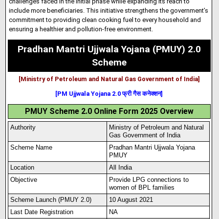
challenges faced in the initial phase while expanding its reach to
include more beneficiaries
.
This initiative strengthens the government’s
commitment to providing clean cooking fuel to every household and
ensuring a healthier and pollution-free environment.
Pradhan Mantri Ujjwala Yojana (PMUY) 2.0
Scheme
[Ministry of Petroleum and Natural Gas Government of India]
[PM Ujjwala Yojana 2.0 फ्री गैस कनेक्शन]
PMUY Scheme 2.0 Online Form 2025 Overview
Authority
Ministry of Petroleum and Natural
Gas Government of India
Scheme Name
Pradhan Mantri Ujjwala Yojana
PMUY
Location
All India
Objective
Provide LPG connections to
women of BPL families
Scheme Launch (PMUY 2.0)
10 August 2021
Last Date Registration
NA